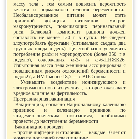
массу тела , тем самым повысить вероятность
зачатия и нормального течения беременности.
Несбалансированное питание может стать
причиной дефицита витаминов, микрои
макронутриентов, повышающих перинатальный
риск. Белковый компонент рациона должен
составлять не менее 120 г в сутки. Не следует
злоупотреблять фруктами (оптимально съедать два
крупных плода в день). Целесообразно увеличить
потребление рыбы и морепродуктов (более 350 г в
неделю), содержащих ω-3- и ω-6-ПНЖК26.
Избыточная масса тела женщины ассоциирована с
повышенным риском осложнений беременности и
родов27, а ИМТ менее 18,5 — с ВПС плода.
∙ Уменьшить воздействие ионизирующего и
электромагнитного излучения , которое оказывает
вредное влияние на фертильность.
Прегравидарная вакцинация
Вакцинацию, согласно Национальному календарю
прививок и календарю прививок по
эпидемиологическим показаниям, необходимо
провести до наступления беременности.
Вакцинацию проводят:
− против дифтерии и столбняка — каждые 10 лет от
момента последней ревакцинации;