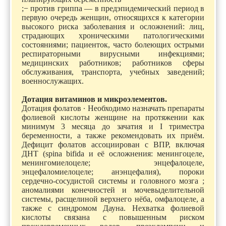
;− против гриппа — в предэпидемический период в
первую очередь женщин, относящихся к категории
высокого риска заболевания и осложнений: лиц,
страдающих хроническими патологическими
состояниями; пациенток, часто болеющих острыми
респираторными вирусными инфекциями;
медицинских работников; работников сферы
обслуживания, транспорта, учебных заведений;
военнослужащих.
Дотация витаминов и микроэлементов.
Дотация фолатов ∙ Необходимо назначать препараты
фолиевой кислоты женщине на протяжении как
минимум 3 месяца до зачатия и I триместра
беременности, а также рекомендовать их приём.
Дефицит фолатов ассоциирован с ВПР, включая
ДНТ (spina bifida и её осложнения: менингоцеле,
менингомиелоцеле; энцефалоцеле,
энцефаломиелоцеле; анэнцефалия), пороки
сердечно-сосудистой системы и головного мозга ;
аномалиями конечностей и мочевыделительной
системы, расщелиной верхнего нёба, омфалоцеле, а
также с синдромом Дауна. Нехватка фолиевой
кислоты связана с повышенным риском