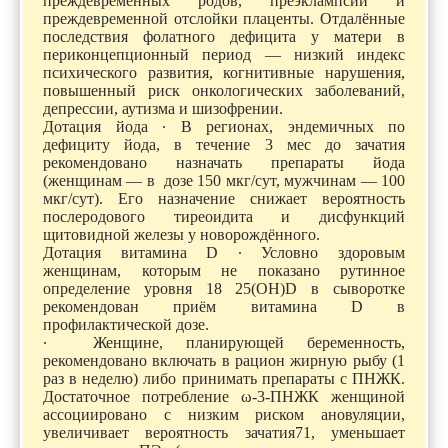
преждевременных родов, преэклампсии и
преждевременной отслойки плаценты. Отдалённые
последствия фолатного дефицита у матери в
периконцепционный период — низкий индекс
психического развития, когнитивные нарушения,
повышенный риск онкологических заболеваний,
депрессии, аутизма и шизофрении.
Дотация йода ∙ В регионах, эндемичных по
дефициту йода, в течение 3 мес до зачатия
рекомендовано назначать препараты йода
(женщинам — в дозе 150 мкг/сут, мужчинам — 100
мкг/сут). Его назначение снижает вероятность
послеродового тиреоидита и дисфункций
щитовидной железы у новорождённого.
Дотация витамина D ∙ Условно здоровым
женщинам, которым не показано рутинное
определение уровня 18 25(ОН)D в сыворотке
рекомендован приём витамина D в
профилактической дозе.
∙ Женщине, планирующей беременность,
рекомендовано включать в рацион жирную рыбу (1
раз в неделю) либо принимать препараты с ПНЖК.
Достаточное потребление ω-3-ПНЖК женщиной
ассоциировано с низким риском ановуляции,
увеличивает вероятность зачатия71, уменьшает