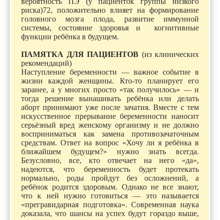
вероятность ПЭ (у пациенток группы низкого
риска)72, положительно влияет на формирование
головного мозга плода, развитие иммунной
системы, состояние здоровья и когнитивные
функции ребёнка в будущем.
ПАМЯТКА ДЛЯ ПАЦИЕНТОВ
(из клинических
рекомендаций)
Наступление беременности — важное событие в
жизни каждой женщины. Кто-то планирует его
заранее, а у многих просто «так получилось» — и
тогда решение вынашивать ребёнка или делать
аборт принимают уже после зачатия. Вместе с тем
искусственное прерывание беременности наносит
серьёзный вред женскому организму и не должно
восприниматься как замена противозачаточным
средствам. Ответ на вопрос «Хочу ли я ребёнка в
ближайшем будущем?» нужно знать всегда.
Безусловно, все, кто отвечает на него «да»,
надеются, что беременность будет протекать
нормально, роды пройдут без осложнений, а
ребёнок родится здоровым. Однако не все знают,
что к ней нужно готовиться — это называется
«прегравидарная подготовка». Современная наука
доказала, что шансы на успех будут гораздо выше,