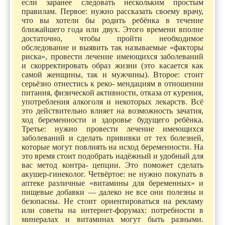
если заранее следовать нескольким простым
правилам. Первое: нужно рассказать своему врачу,
что вы хотели бы родить ребёнка в течение
ближайшего года или двух. Этого времени вполне
достаточно, чтобы пройти необходимое
обследование и выявить так называемые «факторы
риска», провести лечение имеющихся заболеваний
и скорректировать образ жизни (это касается как
самой женщины, так и мужчины). Второе: стоит
серьёзно отнестись к реко- мендациям в отношении
питания, физической активности, отказа от курения,
употребления алкоголя и некоторых лекарств. Всё
это действительно влияет на возможность зачатия,
ход беременности и здоровье будущего ребёнка.
Третье: нужно провести лечение имеющихся
заболеваний и сделать прививки от тех болезней,
которые могут повлиять на исход беременности. На
это время стоит подобрать надёжный и удобный для
вас метод контра- цепции. Это поможет сделать
акушер-гинеколог. Четвёртое: не нужно покупать в
аптеке различные «витамины для беременных» и
пищевые добавки — далеко не все они полезны и
безопасны. Не стоит ориентироваться на рекламу
или советы на интернет-форумах: потребности в
минералах и витаминах могут быть разными.