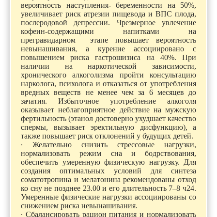
вероятность наступления- беременности на 50%,
увеличивает риск атрезии пищевода и ВПС плода,
послеродовой депрессии. Чрезмерное увлечение
кофеин-содержащими напитками на
прегравидарном этапе повышает вероятность
невынашивания, а курение ассоциировано с
повышением риска гастрошизиса на 40%. При
наличии на наркотической зависимости,
хронического алкоголизма пройти консультацию
нарколога, психолога и отказаться от употребления
вредных веществ не менее чем за 6 месяцев до
зачатия. Избыточное употребление алкоголя
оказывает неблагоприятное действие на мужскую
фертильность (этанол достоверно ухудшает качество
спермы, вызывает эректильную дисфункцию), а
также повышает риск отклонений у будущих детей.
∙ Желательно снизить стрессовые нагрузки,
нормализовать режим сна и бодрствования,
обеспечить умеренную физическую нагрузку. Для
создания оптимальных условий для синтеза
соматотропина и мелатонина рекомендованы отход
ко сну не позднее 23.00 и его длительность 7–8 ч24.
Умеренные физические нагрузки ассоциированы со
снижением риска невынашивания.
∙ Сбалансировать рацион питания и нормализовать